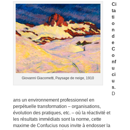
Ci
ta
ti
o
n
d
e
C
o
nf
u
ci
Giovanni Giacometti, Paysage de neige, 1910
u
s.
D
ans un environnement professionnel en
perpétuelle transformation – organisations,
évolution des pratiques, etc. – où la réactivité et
les résultats immédiats sont la norme, cette
maxime de Confucius nous invite à endosser la