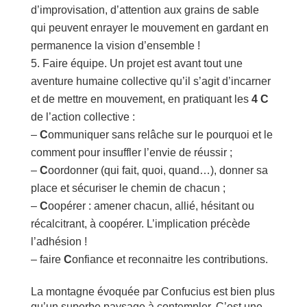
d’improvisation, d’attention aux grains de sable
qui peuvent enrayer le mouvement en gardant en
permanence la vision d’ensemble !
Faire équipe. Un projet est avant tout une
aventure humaine collective qu’il s’agit d’incarner
et de mettre en mouvement, en pratiquant les
4 C
de l’action collective :
–
C
ommuniquer sans relâche sur le pourquoi et le
comment pour insuffler l’envie de réussir ;
–
C
oordonner (qui fait, quoi, quand…), donner sa
place et sécuriser le chemin de chacun ;
–
C
oopérer : amener chacun, allié, hésitant ou
récalcitrant, à coopérer. L’implication précède
l’adhésion !
– faire
C
onfiance et reconnaitre les contributions.
La montagne évoquée par Confucius est bien plus
qu’un superbe paysage à contempler. C’est une