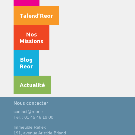
Talend’Reor
Nos
Missions
Blog
Reor
Actualité
Nous contacter
contact@reor.fr
Tél. : 01 45 46 19 00
Immeuble Reflex
191, avenue Aristide Briand