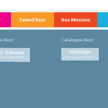
r
Talend’Reor
Nos Missions
u Reor
Catalogue Reor
Télécharger
S'abonner
à l'actualité Reor
le catalogue Reor