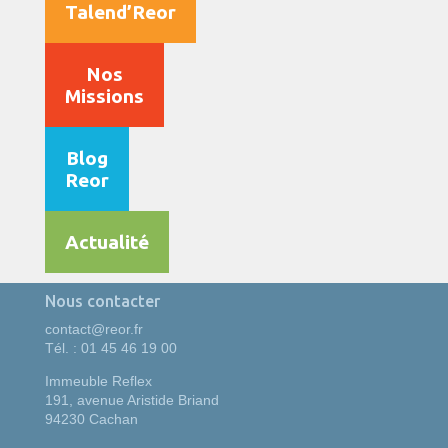
Talend’Reor
Nos
Missions
Blog
Reor
Actualité
Nous contacter
contact@reor.fr
Tél. : 01 45 46 19 00
Immeuble Reflex
191, avenue Aristide Briand
94230 Cachan