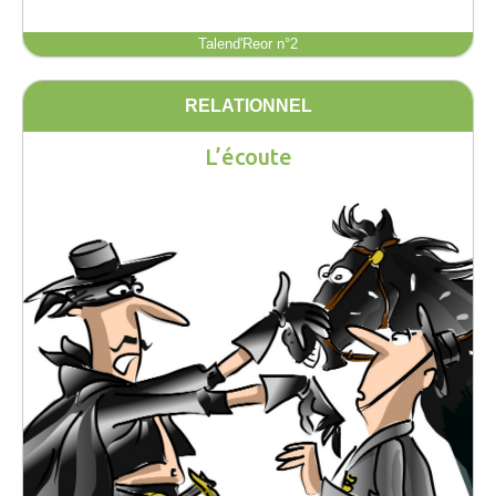
Talend'Reor n°2
RELATIONNEL
L’écoute