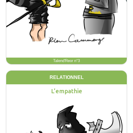
Talend'Reor n°3
RELATIONNEL
L’empathie