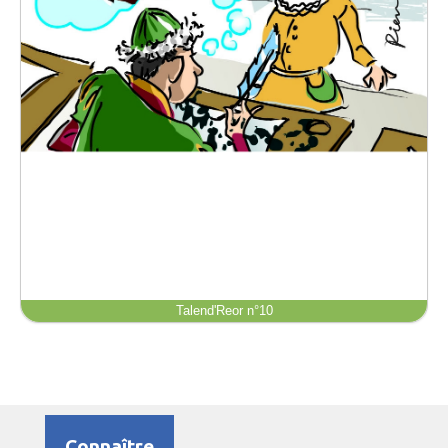
Talend'Reor n°10
Connaître