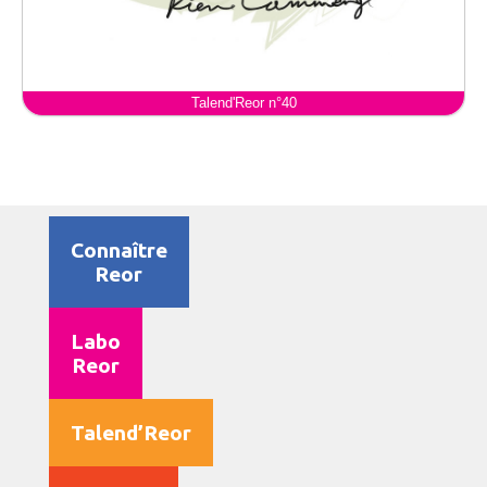
Talend'Reor n°40
Connaître
Reor
Labo
Reor
Talend’Reor