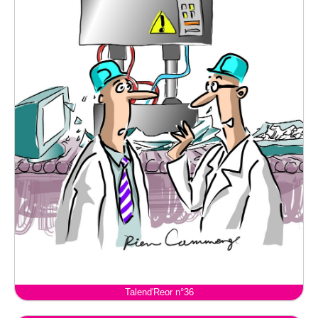
Talend'Reor n°36