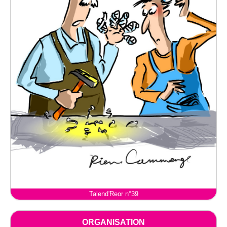
Talend'Reor n°39
ORGANISATION