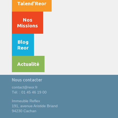
Talend’Reor
Nos
Missions
Blog
Reor
Actualité
Nous contacter
contact@reor.fr
Tél. : 01 45 46 19 00
Immeuble Reflex
191, avenue Aristide Briand
94230 Cachan