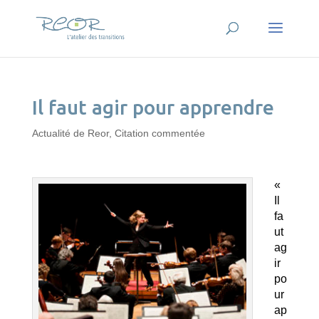
Il faut agir pour apprendre
Actualité de Reor
,
Citation commentée
«
Il
fa
ut
ag
ir
po
ur
ap