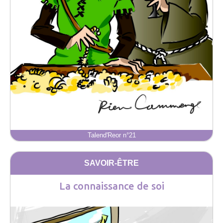
Talend'Reor n°21
SAVOIR-ÊTRE
La connaissance de soi