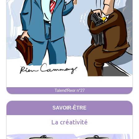
Talend'Reor n°27
SAVOIR-ÊTRE
La créativité