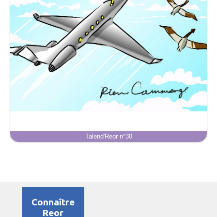
Talend'Reor n°30
Connaître
Reor