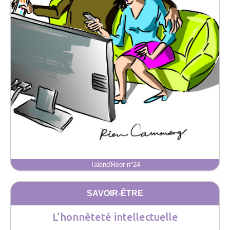
Talend'Reor n°24
SAVOIR-ÊTRE
L’honnêteté intellectuelle