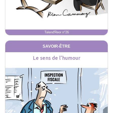
Talend'Reor n°26
SAVOIR-ÊTRE
Le sens de l’humour