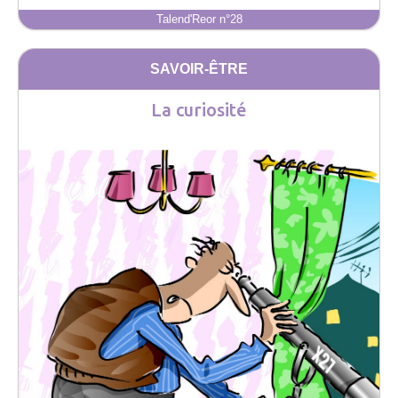
Talend'Reor n°28
SAVOIR-ÊTRE
La curiosité